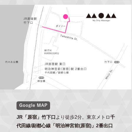
JR「原宿」竹下口
より徒歩2分。東京メトロ
千
代田線/副都心線「明治神宮前(原宿)」2番出口