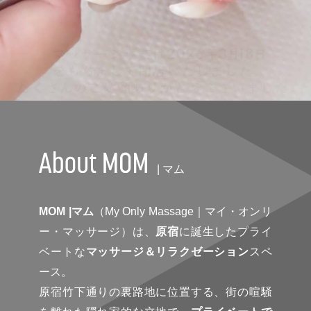
| マム
MOM |マム
（My Only Massage｜マイ・オンリ
ー・マッサージ）は、
原宿
に誕生したプライ
ベートな
マッサージ＆リラクゼーション
スペ
ース。
原宿竹下通りの裏路地に位置する、街の喧騒